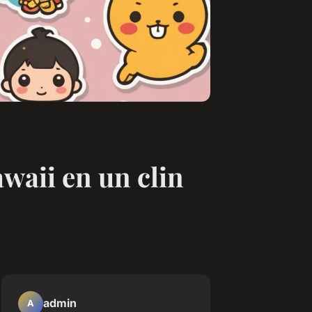
awaii en un clin
admin
A