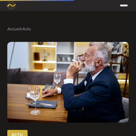
Accueil
›
Actu
ACTU