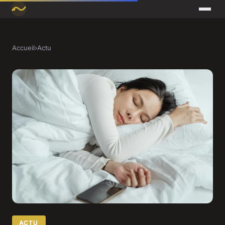
Accueil
›
Actu
ACTU