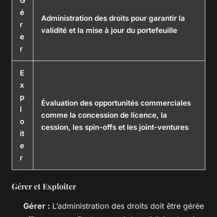
G
é
Administration des droits pour garantir la
r
validité et la mise à jour du portefeuille
e
r
E
x
p
Évaluation des opportunités commerciales
l
comme la concession de licence, la
o
cession, les spin-offs et les joint-ventures
it
e
r
Gérer et Exploiter
Gérer :
L’administration des droits doit être gérée