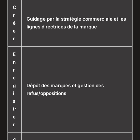
C
r
Guidage par la stratégie commerciale et les
é
lignes directrices de la marque
e
r
E
n
r
e
g
Dépôt des marques et gestion des
i
refus/oppositions
s
tr
e
r