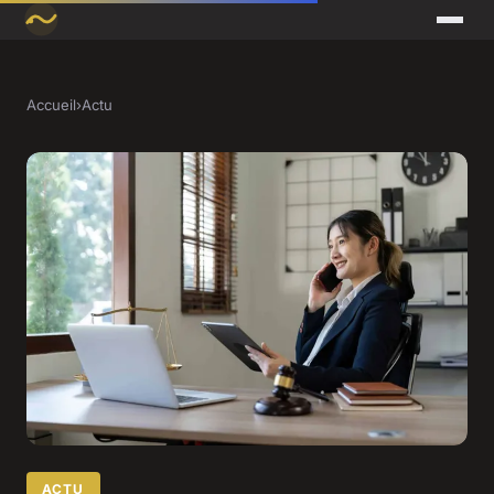
Accueil
›
Actu
ACTU