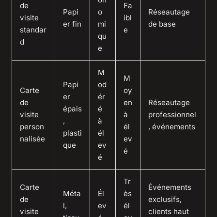
de
Fa
Papi
o
Réseautage
visite
ibl
er fin
mi
de base
standar
e
qu
d
e
M
M
Papi
od
Carte
oy
er
ér
de
en
Réseautage
épais
é
visite
à
professionnel
,
à
person
él
, événements
plasti
él
nalisée
ev
que
ev
é
é
Tr
Carte
Événements
Méta
Él
ès
de
exclusifs,
l,
ev
él
visite
clients haut