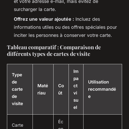
et votre adresse e-mail, mais évitez de
surcharger la carte.
Offrez une valeur ajoutée :
Incluez des
informations utiles ou des offres spéciales pour
inciter les personnes à conserver votre carte.
Tableau comparatif : Comparaison de
différents types de cartes de visite
Im
Type
pa
de
Utilisation
Maté
Co
ct
carte
recommandé
riau
ût
vi
de
e
su
visite
el
Éc
Carte
on