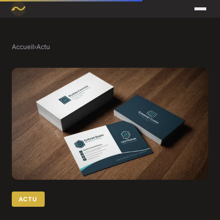
Accueil
›
Actu
ACTU