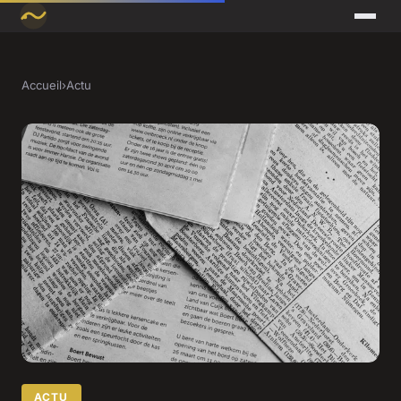
Accueil
›
Actu
ACTU